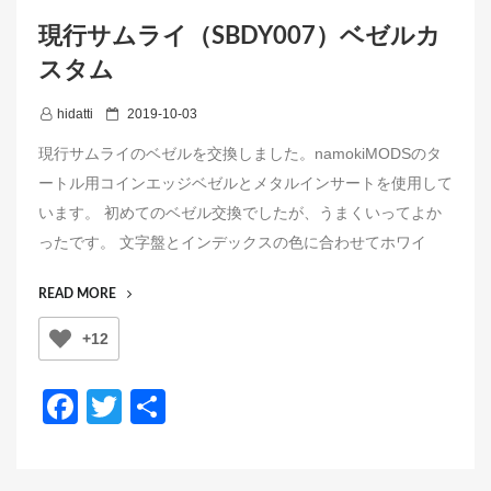
現行サムライ（SBDY007）ベゼルカ
スタム
P
hidatti
2019-10-03
o
現行サムライのベゼルを交換しました。namokiMODSのタ
s
ートル用コインエッジベゼルとメタルインサートを使用して
t
います。 初めてのベゼル交換でしたが、うまくいってよか
e
ったです。 文字盤とインデックスの色に合わせてホワイ
d
o
“現
READ MORE
n
行
+12
サ
ム
ラ
F
T
共
イ
a
wi
有
（SBDY007）
ベ
c
tt
ゼ