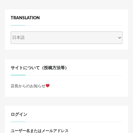
e
er
ル
カ
b
TRANSLATION
ス
o
タ
o
ム”
k
サイトについて（投稿方法等）
店長からのお知らせ
ログイン
ユーザー名またはメールアドレス