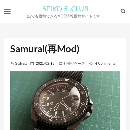
SEIKO 5 .CLUB
誰でも投稿できるMOD情報投稿サイトです！
Samurai(再Mod)
P
Sixtysix
2021-02-19
社外品ケース
4 Comments
o
s
t
e
d
o
n