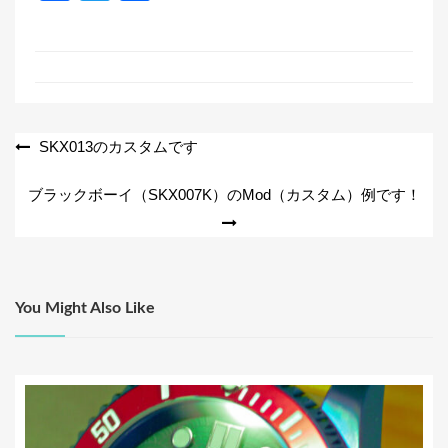
a
wi
有
c
tt
e
er
b
o
投
SKX013のカスタムです
o
稿
ブラックボーイ（SKX007K）のMod（カスタム）例です！
k
ナ
ビ
ゲ
ー
You Might Also Like
シ
ョ
ン