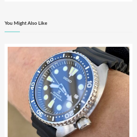
k
ナ
ビ
ゲ
You Might Also Like
ー
シ
ョ
ン