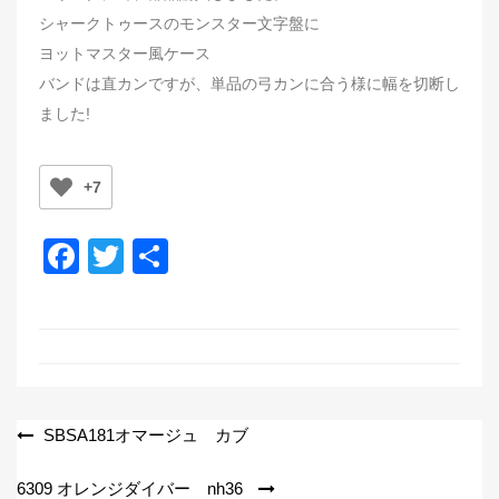
シャークトゥースのモンスター文字盤に
ヨットマスター風ケース
バンドは直カンですが、単品の弓カンに合う様に幅を切断し
ました!
+7
F
T
共
a
wi
有
c
tt
e
er
b
o
投
SBSA181オマージュ カブ
o
稿
6309 オレンジダイバー nh36