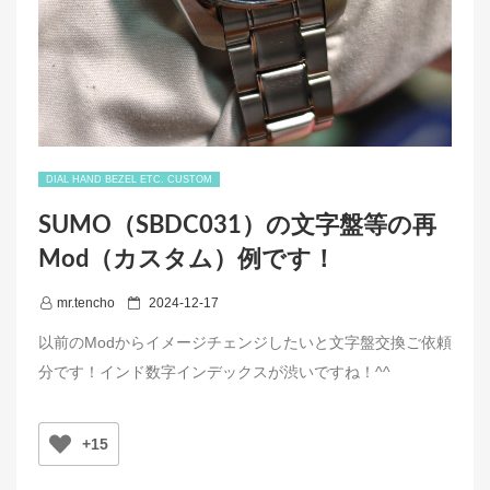
DIAL HAND BEZEL ETC. CUSTOM
SUMO（SBDC031）の文字盤等の再
Mod（カスタム）例です！
P
mr.tencho
2024-12-17
o
以前のModからイメージチェンジしたいと文字盤交換ご依頼
s
分です！インド数字インデックスが渋いですね！^^
t
e
d
+15
o
n