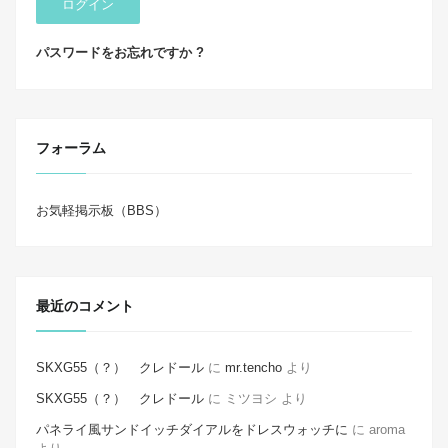
ログイン
パスワードをお忘れですか ?
フォーラム
お気軽掲示板（BBS）
最近のコメント
SKXG55（？） クレドール
に
mr.tencho
より
SKXG55（？） クレドール
に
ミツヨシ
より
パネライ風サンドイッチダイアルをドレスウォッチに
に
aroma