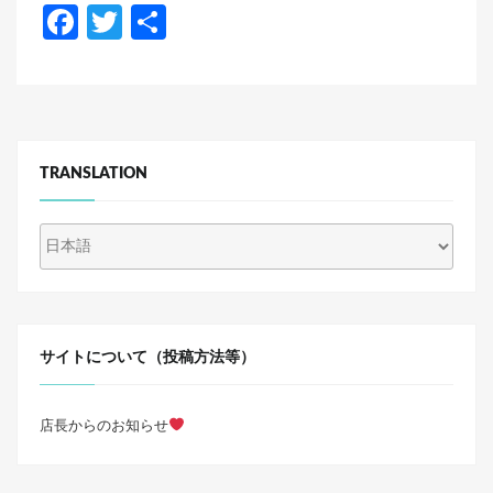
F
T
共
a
wi
有
c
tt
e
er
b
TRANSLATION
o
o
k
サイトについて（投稿方法等）
店長からのお知らせ