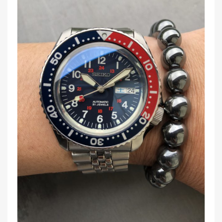
o
GMT
o
針”
k