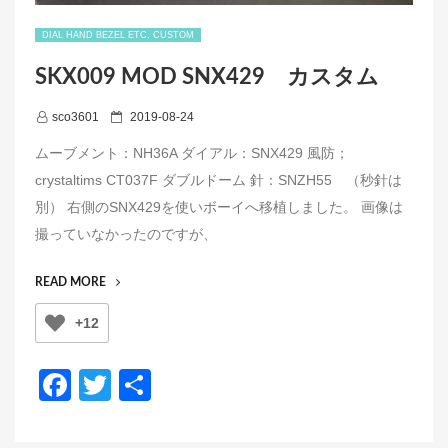
DIAL HAND BEZEL ETC. CUSTOM
SKX009 MOD SNX429 カスタム
P
sco3601
2019-08-24
o
ムーブメント：NH36A ダイアル：SNX429 風防；
s
crystaltims CT037F ダブルドーム 針：SNZH55 （秒針は
t
別） 右側のSNX429を使いボーイへ移植しました。 画像は
e
撮っていなかったのですが、
d
o
“SKX009
READ MORE
n
MOD
+12
SNX429
カ
ス
F
T
共
タ
a
wi
有
ム”