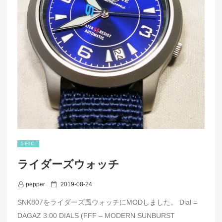
5 ETC.
ライダーズウォッチ
P
pepper
2019-08-24
o
SNK807をライダーズ風ウォッチにMODしました。 Dial =
s
DAGAZ 3:00 DIALS (FFF – MODERN SUNBURST
t