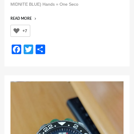
MIDNITE BLUE) Hands = One Seco
e
d
“ラ
READ MORE
o
イ
n
+7
ダ
ー
ズ
F
T
共
ウ
a
wi
有
ォ
ッ
c
tt
チ”
e
er
b
o
o
k