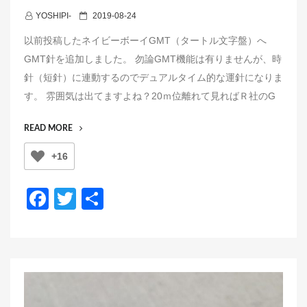
P
YOSHIPI-
2019-08-24
o
以前投稿したネイビーボーイGMT（タートル文字盤）へ
s
GMT針を追加しました。 勿論GMT機能は有りませんが、時
t
針（短針）に連動するのでデュアルタイム的な運針になりま
e
す。 雰囲気は出てますよね？20ｍ位離れて見ればＲ社のG
d
o
“ネ
READ MORE
n
イ
+16
ビ
ー
ボ
F
T
共
ー
a
wi
有
イ
GMT（タ
c
tt
ー
e
er
ト
ル）
b
＋